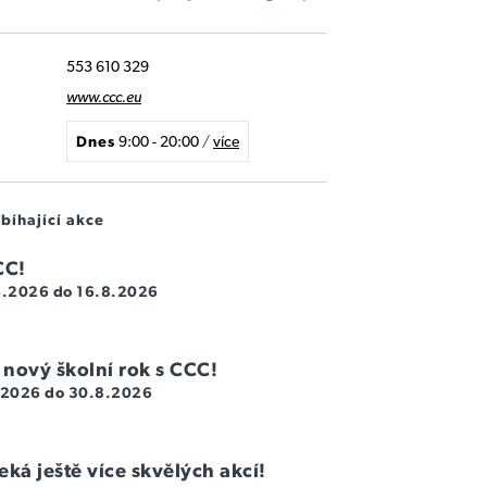
553 610 329
www.ccc.eu
Dnes
9:00 - 20:00
/
více
bíhající akce
CC!
.6.2026 do 16.8.2026
 nový školní rok s CCC!
8.2026 do 30.8.2026
ká ještě více skvělých akcí!