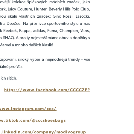
ovější kolekce špičkových módních značek, jako
rk, Juicy Couture, Hunter, Beverly Hills Polo Club,
ou škálu vlastních značek: Gino Rossi, Lasocki,
i a DeeZee. Na příznivce sportovního stylu u nás
ek Reebok, Kappa, adidas, Puma, Champion, Vans,
 SHAQ. A pro ty nejmenší máme obuv a doplňky s
Marvel a mnoho dalších klasik!
upování, široký výběr a nejmódnější trendy - vše
iálně pro Vás!
ích sítích.
:
https://www.facebook.com/CCCCZE?
www.instagram.com/ccc/
w.tiktok.com/@cccshoesbags
pl.linkedin.com/company/modivogroup