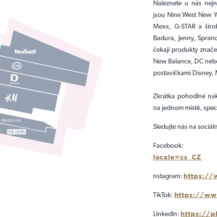
Naleznete u nás nejn
jsou Nine West New Yo
Mexx, G-STAR a širok
Badura, Jenny, Sprand
čekají produkty znač
New Balance, DC nebo
postavičkami Disney, 
Zkrátka pohodlné nak
na jednom místě, spec
Sledujte nás na sociáln
Facebook
locale=cs_CZ
nstagram:
https://
TikTok:
https://ww
LinkedIn:
https://