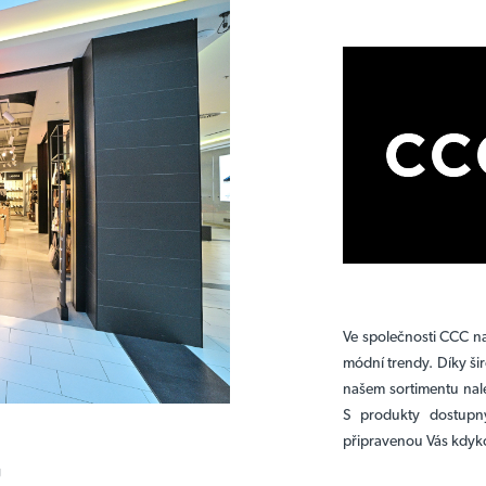
Ve společnosti CCC na
módní trendy. Díky ši
našem sortimentu nale
S produkty dostup
připravenou Vás kdyko
U