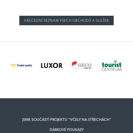
ABECEDNÍ SEZNAM VŠECH OBCHODŮ A SLUŽEB
JSME SOUČÁSTÍ PROJEKTU "VČELY NA STŘECHÁCH"
DÁRKOVÉ POUKAZY