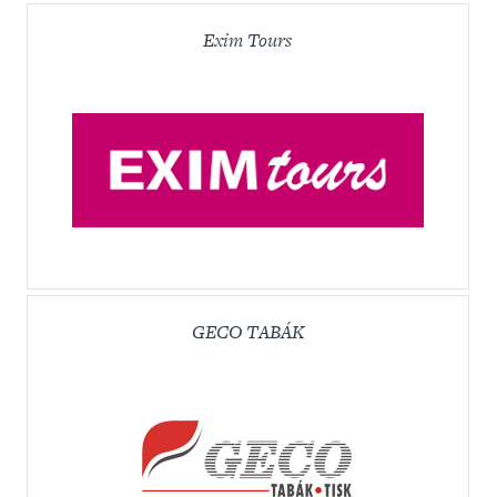
Exim Tours
GECO TABÁK